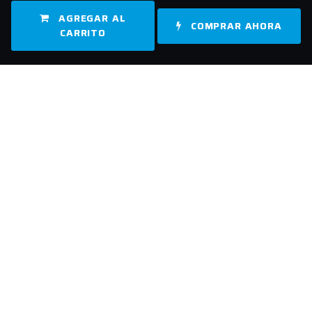
AGREGAR AL
COMPRAR AHORA
CARRITO
Enlaces útiles
Inicio
Sobre nosotros
Productos
Servicios
Legal
Contáctenos