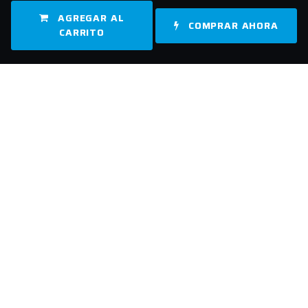
AGREGAR AL
COMPRAR AHORA
CARRITO
Enlaces útiles
Inicio
Sobre nosotros
Productos
Servicios
Legal
Contáctenos