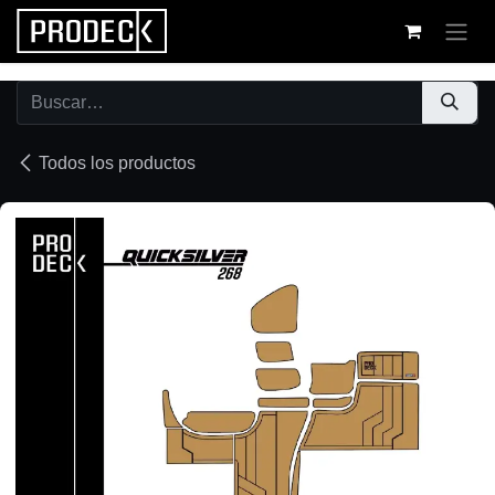
Ir al contenido
Todos los productos