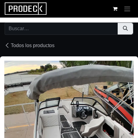
Ir al contenido
Todos los productos