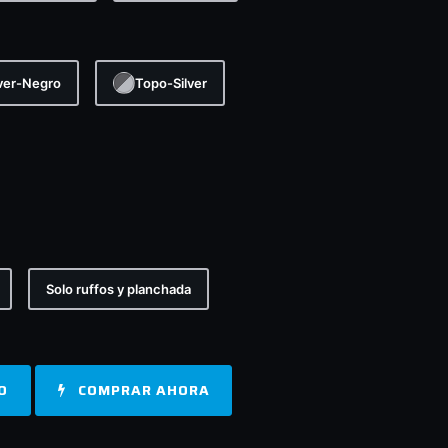
lver-Negro
Topo-Silver
Solo ruffos y planchada
O
COMPRAR AHORA