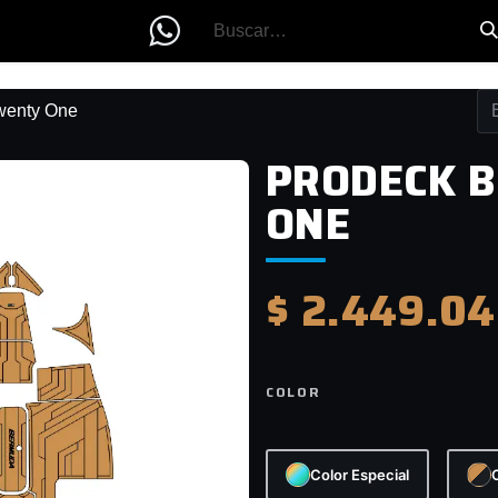
enty One
PRODECK 
ONE
$
2.449.04
COLOR
Color Especial